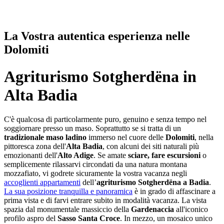
La Vostra autentica esperienza nelle
Dolomiti
Agriturismo Sotgherdëna in
Alta Badia
C'è qualcosa di particolarmente puro, genuino e senza tempo nel
soggiornare presso un maso. Soprattutto se si tratta di un
tradizionale maso ladino
immerso nel cuore delle
Dolomiti
, nella
pittoresca zona dell'
Alta Badia
, con alcuni dei siti naturali più
emozionanti dell'
Alto Adige
. Se amate
sciare, fare escursioni
o
semplicemente rilassarvi circondati da una natura montana
mozzafiato, vi godrete sicuramente la vostra vacanza negli
accoglienti appartamenti
dell’
agriturismo Sotgherdëna a Badia
.
La sua posizione tranquilla e panoramica
è in grado di affascinare a
prima vista e di farvi entrare subito in modalità vacanza. La vista
spazia dal monumentale massiccio della
Gardenaccia
all'iconico
profilo aspro del
Sasso Santa Croce
. In mezzo, un mosaico unico