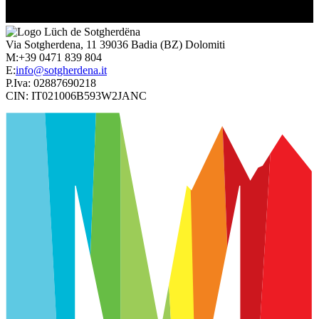
Via Sotgherdena, 11
39036
Badia
(BZ)
Dolomiti
M:
+39 0471 839 804
E:
info@sotgherdena.it
P.Iva:
02887690218
CIN:
IT021006B593W2JANC