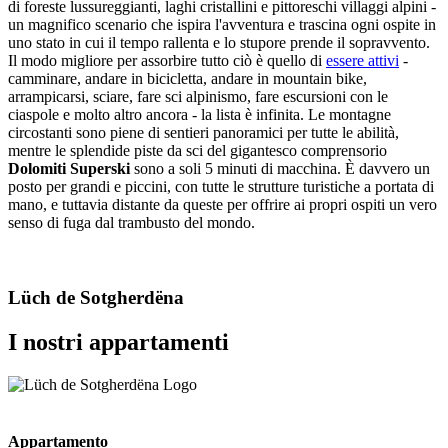
di foreste lussureggianti, laghi cristallini e pittoreschi villaggi alpini -
un magnifico scenario che ispira l'avventura e trascina ogni ospite in
uno stato in cui il tempo rallenta e lo stupore prende il sopravvento.
Il modo migliore per assorbire tutto ciò è quello di
essere attivi
-
camminare, andare in bicicletta, andare in mountain bike,
arrampicarsi, sciare, fare sci alpinismo, fare escursioni con le
ciaspole e molto altro ancora - la lista è infinita. Le montagne
circostanti sono piene di sentieri panoramici per tutte le abilità,
mentre le splendide piste da sci del gigantesco comprensorio
Dolomiti Superski
sono a soli 5 minuti di macchina. È davvero un
posto per grandi e piccini, con tutte le strutture turistiche a portata di
mano, e tuttavia distante da queste per offrire ai propri ospiti un vero
senso di fuga dal trambusto del mondo.
Lüch de Sotgherdëna
I nostri appartamenti
Appartamento