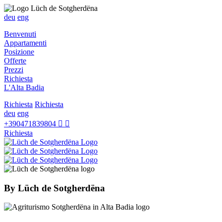
deu
eng
Benvenuti
Appartamenti
Posizione
Offerte
Prezzi
Richiesta
L'Alta Badia
Richiesta
Richiesta
deu
eng
+390471839804
Richiesta
By
Lüch de Sotgherdëna